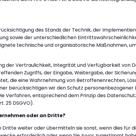
ücksichtigung des Stands der Technik, der Implementier
g sowie der unterschiedlichen Eintrittswahrscheinlichke
geeignete technische und organisatorische Maßnahmen, um
der Vertraulichkeit, Integrität und Verfügbarkeit von D
effenden Zugriffs, der Eingabe, Weitergabe, der Sicherun
htet, die eine Wahrnehmung von Betroffenenrechten, Lö
ner berücksichtigen wir den Schutz personenbezogener D
wie Verfahren, entsprechend dem Prinzip des Datenschut
rt. 25 DSGVO).
ternehmen oder an Dritte?
itte weiter oder übermitteln sie sonst, wenn dies für d
zwecke erforderlich oder wenn Sie zuvor zugestimmt ha