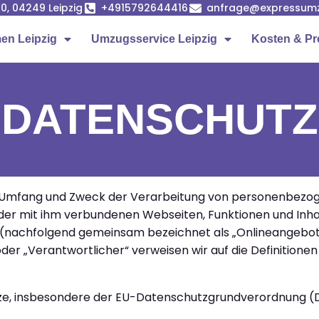
0, 04249 Leipzig
+4915792644416
anfrage@expressumz
n Leipzig
Umzugsservice Leipzig
Kosten & Pr
DATENSCHUTZ
den Umfang und Zweck der Verarbeitung von personenbez
der mit ihm verbundenen Webseiten, Funktionen und Inha
uf (nachfolgend gemeinsam bezeichnet als „Onlineangebot“)
der „Verantwortlicher“ verweisen wir auf die Definitionen 
tze, insbesondere der EU-Datenschutzgrundverordnung (D