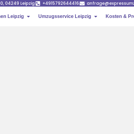
0, 04249 Leipzig
+4915792644416
anfrage@expressumz
n Leipzig
Umzugsservice Leipzig
Kosten & Pr