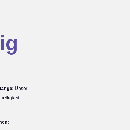
ig
tange:
Unser
nelligkeit
hen: