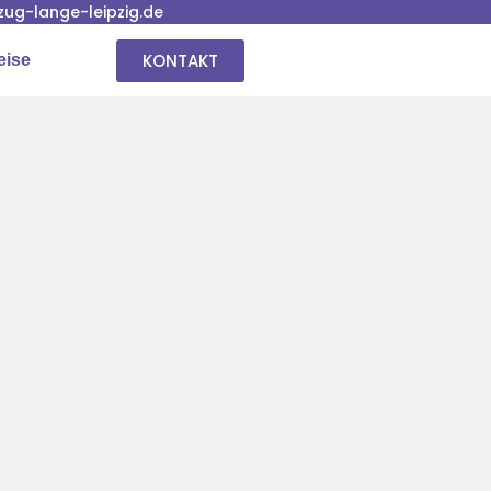
ug-lange-leipzig.de
KONTAKT
eise