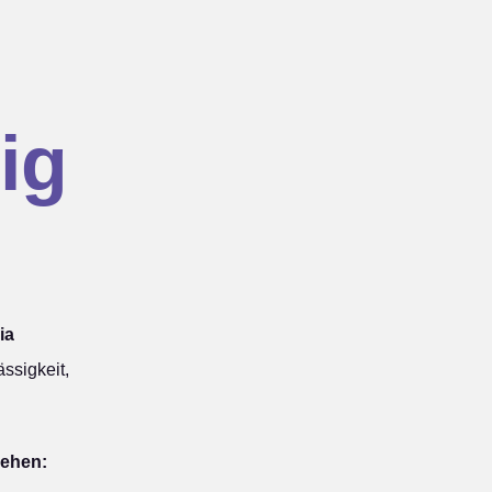
ig
ia
ssigkeit,
iehen: