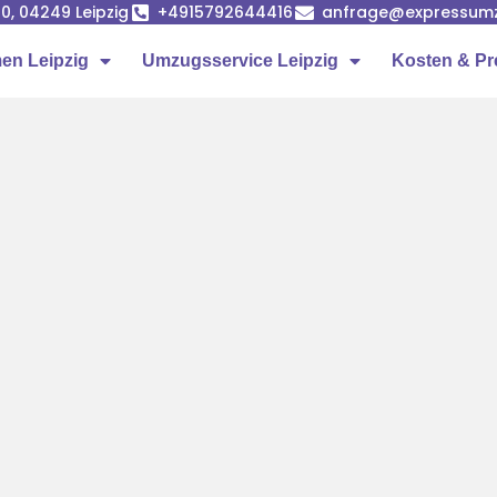
0, 04249 Leipzig
+4915792644416
anfrage@expressumz
n Leipzig
Umzugsservice Leipzig
Kosten & Pr