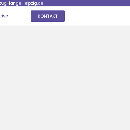
ug-lange-leipzig.de
KONTAKT
eise