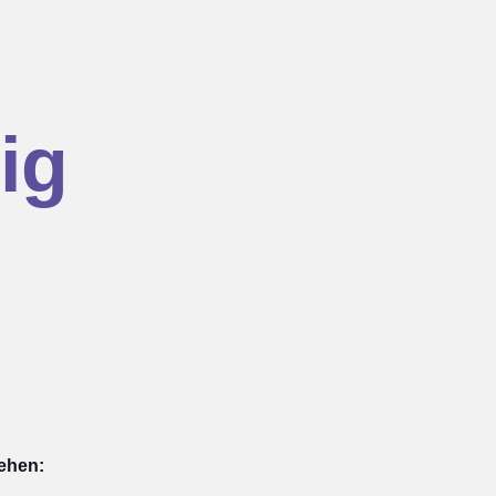
ig
iehen: