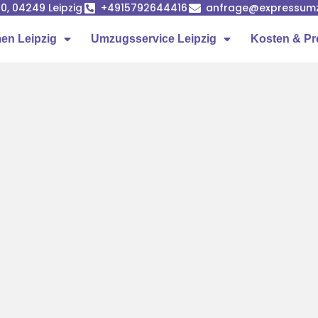
0, 04249 Leipzig
+4915792644416
anfrage@expressumz
n Leipzig
Umzugsservice Leipzig
Kosten & Pr