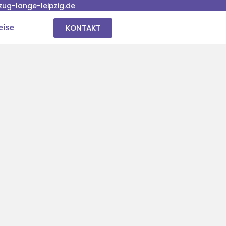
ug-lange-leipzig.de
KONTAKT
eise