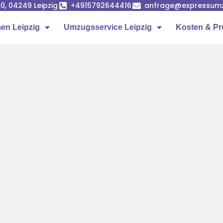
0, 04249 Leipzig
+4915792644416
anfrage@expressumz
n Leipzig
Umzugsservice Leipzig
Kosten & Pr