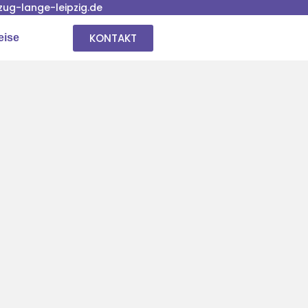
ug-lange-leipzig.de
KONTAKT
eise