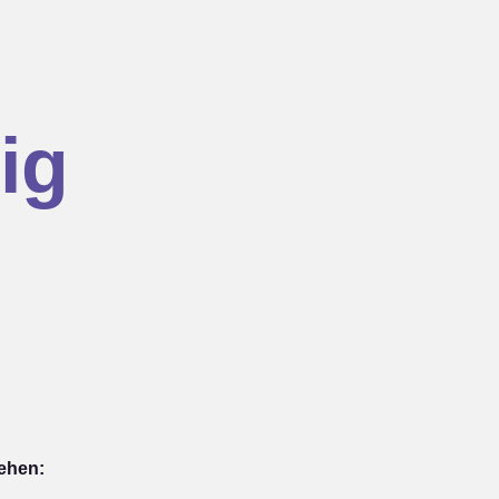
ig
iehen: