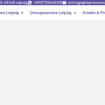
0, 04249 Leipzig
+4915792644416
anfrage@expressumz
n Leipzig
Umzugsservice Leipzig
Kosten & Pr