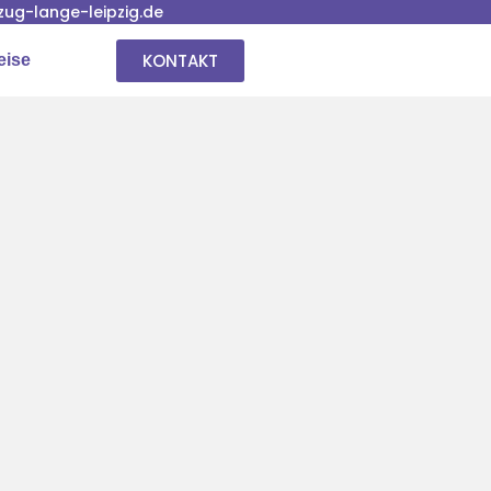
ug-lange-leipzig.de
KONTAKT
eise