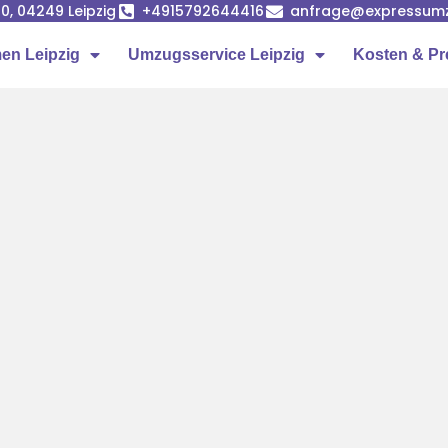
0, 04249 Leipzig
+4915792644416
anfrage@expressumz
n Leipzig
Umzugsservice Leipzig
Kosten & Pr