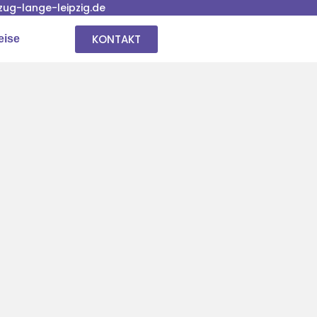
ug-lange-leipzig.de
KONTAKT
eise