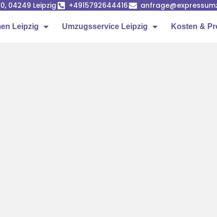
0, 04249 Leipzig
+4915792644416
anfrage@expressumz
n Leipzig
Umzugsservice Leipzig
Kosten & Pr