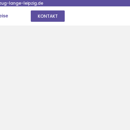
ug-lange-leipzig.de
KONTAKT
eise