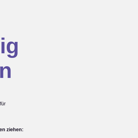
ig
n
für
en ziehen: