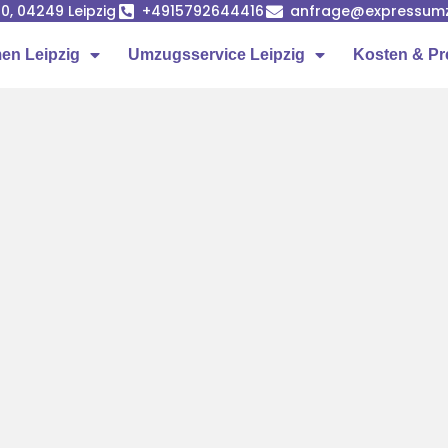
0, 04249 Leipzig
+4915792644416
anfrage@expressumz
n Leipzig
Umzugsservice Leipzig
Kosten & Pr