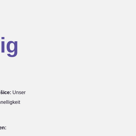
ig
šice:
Unser
nelligkeit
en: