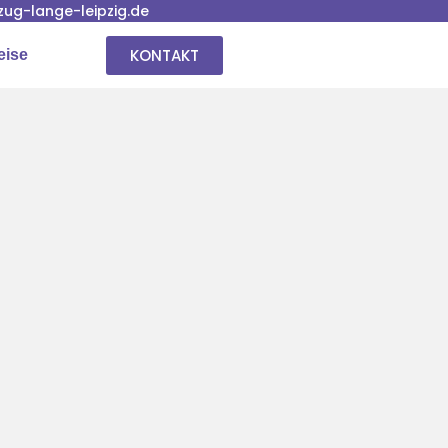
ug-lange-leipzig.de
KONTAKT
eise