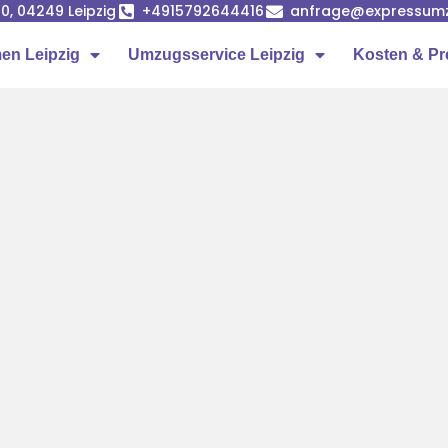
0, 04249 Leipzig
+4915792644416
anfrage@expressumz
n Leipzig
Umzugsservice Leipzig
Kosten & Pr