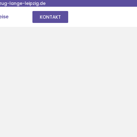
ug-lange-leipzig.de
KONTAKT
eise