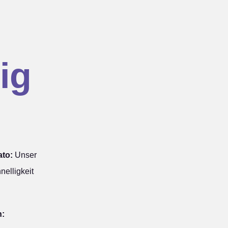
ig
ato:
Unser
nelligkeit
n: