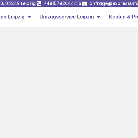
0, 04249 Leipzig
+4915792644416
anfrage@expressumz
n Leipzig
Umzugsservice Leipzig
Kosten & Pr