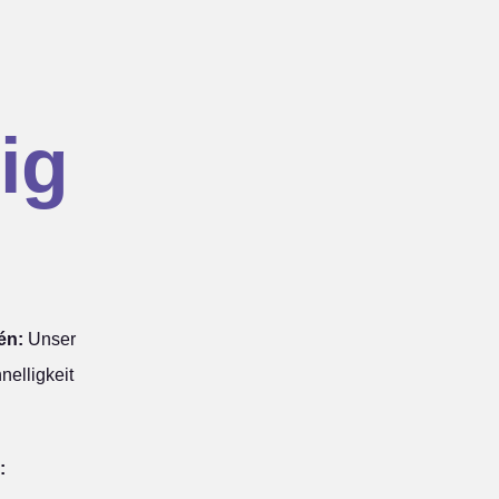
ig
én:
Unser
nelligkeit
: