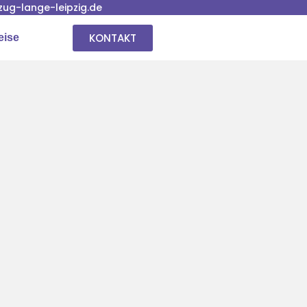
ug-lange-leipzig.de
KONTAKT
eise