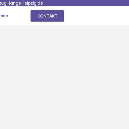
ug-lange-leipzig.de
KONTAKT
eise