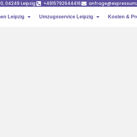
0, 04249 Leipzig
+4915792644416
anfrage@expressumz
n Leipzig
Umzugsservice Leipzig
Kosten & Pr