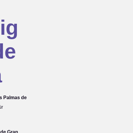
ig
de
a
as Palmas de
ür
 de Gran