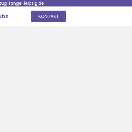
ug-lange-leipzig.de
KONTAKT
eise