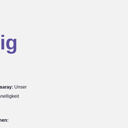
ig
saray:
Unser
nelligkeit
hen: