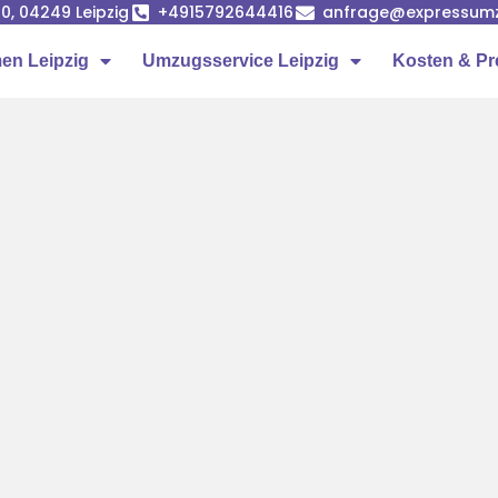
0, 04249 Leipzig
+4915792644416
anfrage@expressumz
n Leipzig
Umzugsservice Leipzig
Kosten & Pr