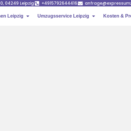
0, 04249 Leipzig
+4915792644416
anfrage@expressumz
n Leipzig
Umzugsservice Leipzig
Kosten & Pr