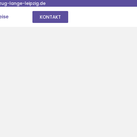
ug-lange-leipzig.de
KONTAKT
eise