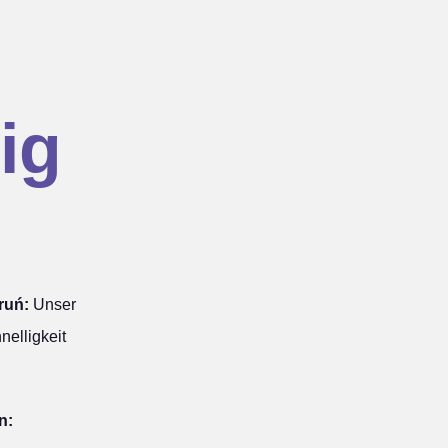
ig
ruń:
Unser
nelligkeit
n: