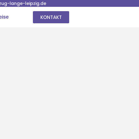
ug-lange-leipzig.de
KONTAKT
eise