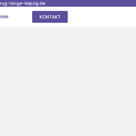
ug-lange-leipzig.de
KONTAKT
eise