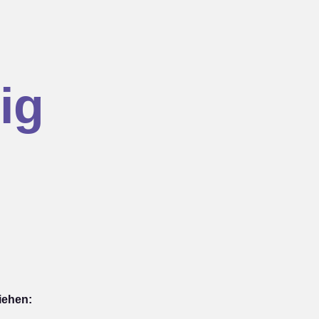
ig
iehen: