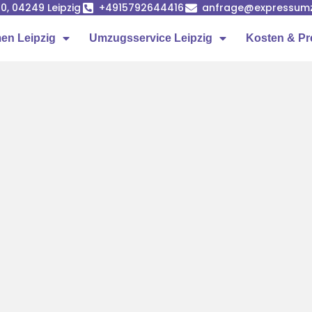
0, 04249 Leipzig
+4915792644416
anfrage@expressumz
n Leipzig
Umzugsservice Leipzig
Kosten & Pr