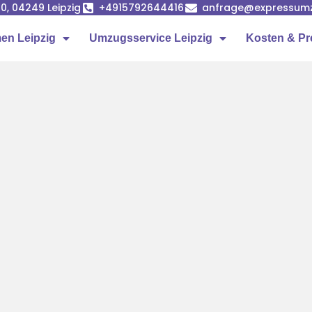
0, 04249 Leipzig
+4915792644416
anfrage@expressumz
n Leipzig
Umzugsservice Leipzig
Kosten & Pr