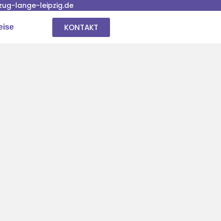
ug-lange-leipzig.de
KONTAKT
eise