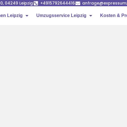
0, 04249 Leipzig
+4915792644416
anfrage@expressumz
n Leipzig
Umzugsservice Leipzig
Kosten & Pr