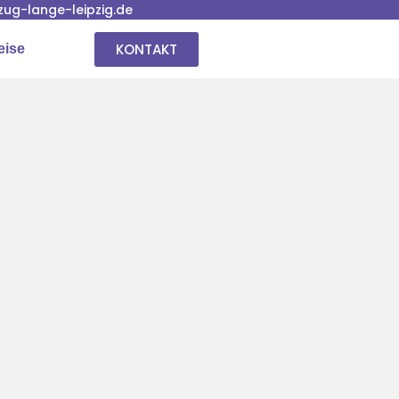
ug-lange-leipzig.de
KONTAKT
eise