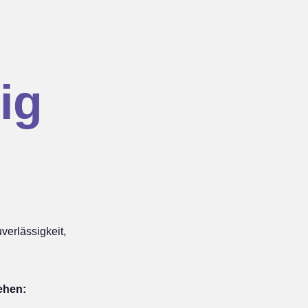
ig
erlässigkeit,
ehen: